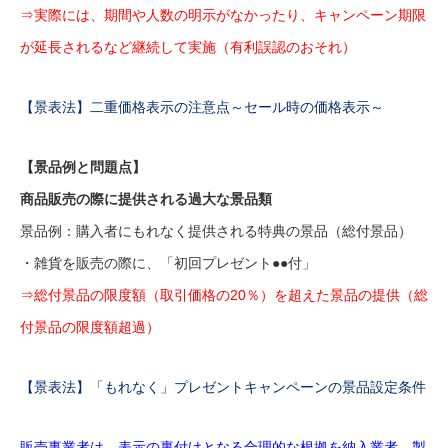
⇒実際には、期間や人数の明示がなかったり、キャンペーン期限
が延長されるなど継続して実施（有利誤認のおそれ）
【景表法】二重価格表示の注意点～セール時の価格表示～
【景品例と問題点】
商品販売の際に提供される過大な景品類
景品例：購入者にもれなく提供される特典の景品（総付景品）
・雑貨を販売の際に、「初回プレゼント●●付」
⇒総付景品の限度額（取引価格の20％）を超えた景品の提供（総
付景品の限度額超過）
【景表法】「もれなく」プレゼントキャンペーンの景品設定条件
販売事業者は、表示の裏付けとなる合理的な根拠を納入業者、製