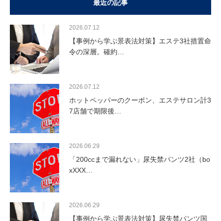
最近の記事
2026.07.12
【事例から学ぶ景表法対策】エステ3社措置命
令の深層。確約…
2026.07.12
ホットペッパーのクーポン、エステサロン計3
7店舗で期限後…
2026.06.29
「200ccまで漏れない」尿失禁パンツ2社（bo
xXXX…
2026.06.29
【事例から学ぶ景表法対策】尿失禁パンツ国