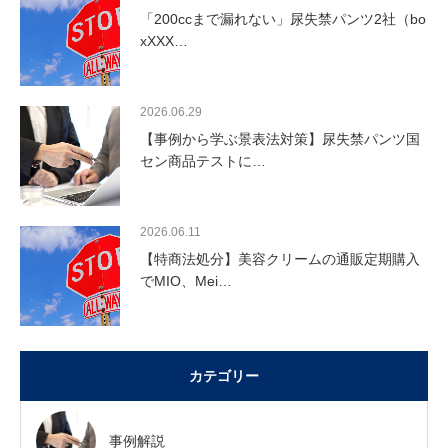
「200ccまで漏れない」尿失禁パンツ2社（bo
xXXX…
2026.06.29
【事例から学ぶ景表法対策】尿失禁パンツ国
セン商品テストに…
2026.06.11
【特商法処分】美容クリームの通販定期購入
でMIO、Mei…
カテゴリー
事例解説