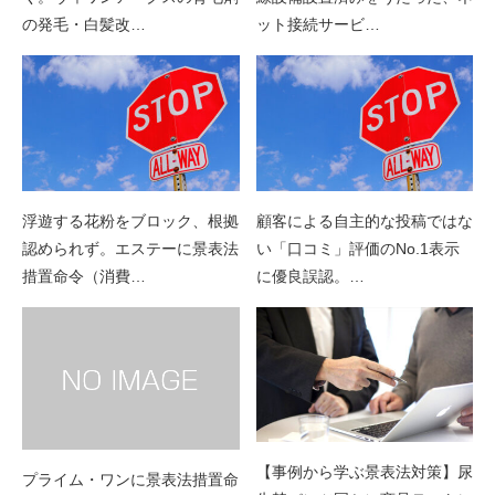
の発毛・白髪改…
ット接続サービ…
浮遊する花粉をブロック、根拠
顧客による自主的な投稿ではな
認められず。エステーに景表法
い「口コミ」評価のNo.1表示
措置命令（消費…
に優良誤認。…
【事例から学ぶ景表法対策】尿
プライム・ワンに景表法措置命