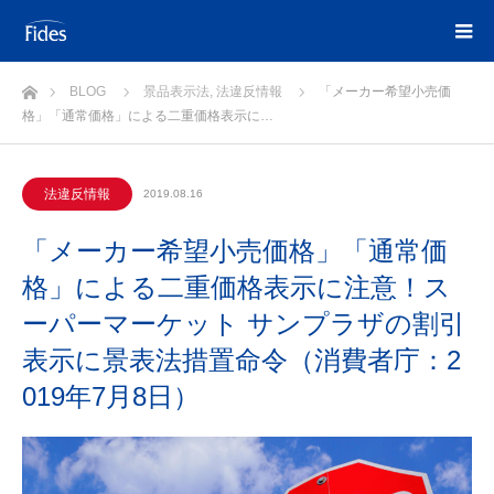
ホーム
BLOG
景品表示法
,
法違反情報
「メーカー希望小売価
格」「通常価格」による二重価格表示に…
法違反情報
2019.08.16
「メーカー希望小売価格」「通常価
格」による二重価格表示に注意！ス
ーパーマーケット サンプラザの割引
表示に景表法措置命令（消費者庁：2
019年7月8日）