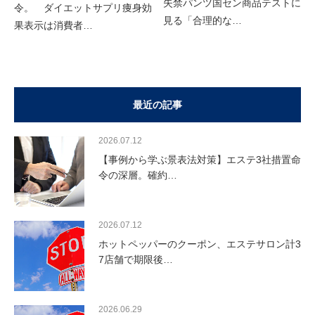
失禁パンツ国セン商品テストに
令。 ダイエットサプリ痩身効
見る「合理的な…
果表示は消費者…
最近の記事
2026.07.12
【事例から学ぶ景表法対策】エステ3社措置命
令の深層。確約…
2026.07.12
ホットペッパーのクーポン、エステサロン計3
7店舗で期限後…
2026.06.29