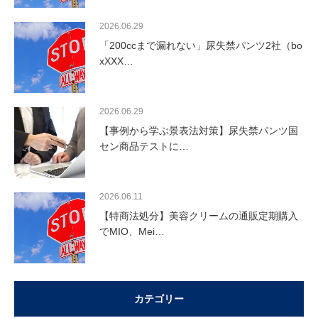
2026.06.29
「200ccまで漏れない」尿失禁パンツ2社（bo
xXXX…
2026.06.29
【事例から学ぶ景表法対策】尿失禁パンツ国
セン商品テストに…
2026.06.11
【特商法処分】美容クリームの通販定期購入
でMIO、Mei…
カテゴリー