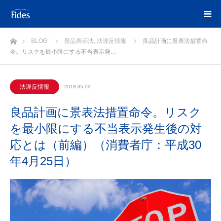
ホーム
BLOG
景品表示法
,
法違反情報
良品計画に景表法措置命
令。リスクを最小限にする不当表示発…
法違反情報
2018.05.02
良品計画に景表法措置命令。リスク
を最小限にする不当表示発生後の対
応とは（前編）（消費者庁：平成30
年4月25日）