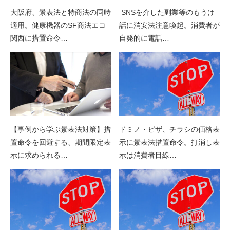
大阪府、景表法と特商法の同時
SNSを介した副業等のもうけ
適用。健康機器のSF商法エコ
話に消安法注意喚起。消費者が
関西に措置命令…
自発的に電話…
【事例から学ぶ景表法対策】措
ドミノ・ピザ、チラシの価格表
置命令を回避する、期間限定表
示に景表法措置命令。打消し表
示に求められる…
示は消費者目線…