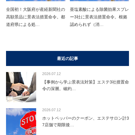
全国初！大阪府が産経新聞社の
亜塩素酸による除菌効果スプレ
高額景品に景表法措置命令。都
ー3社に景表法措置命令。根拠
道府県による処…
認められず（消…
最近の記事
2026.07.12
【事例から学ぶ景表法対策】エステ3社措置命
令の深層。確約…
2026.07.12
ホットペッパーのクーポン、エステサロン計3
7店舗で期限後…