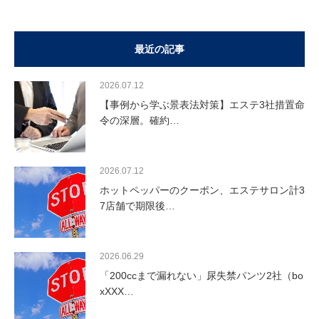
最近の記事
2026.07.12
【事例から学ぶ景表法対策】エステ3社措置命
令の深層。確約…
2026.07.12
ホットペッパーのクーポン、エステサロン計3
7店舗で期限後…
2026.06.29
「200ccまで漏れない」尿失禁パンツ2社（bo
xXXX…