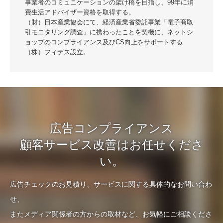
事業者のコミュニケーションの架け橋を目指し、99年に消
費生活アドバイザー資格を取得する。
（財）日本産業協会にて、経済産業省委託事業「電子商取
引モニタリング調査」に携わったことを契機に、ネットシ
ョップのコンプライアンス及びCS向上をサポートする
（株）フィデス設立。
広告コンプライアンス
顧客サービス改善はお任せくださ
い。
広告チェックのお見積り、サービスに関する具体的なお問い合わ
せ、
またメディア関係者の方からの取材など、お気軽にご相談くださ