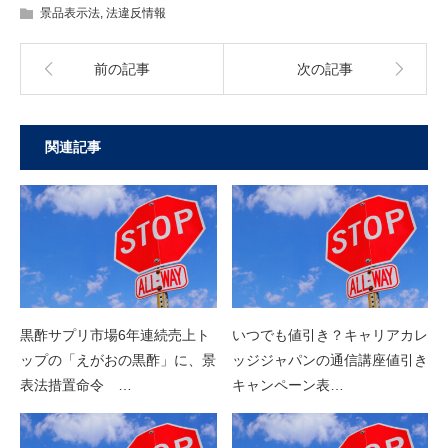
景品表示法
,
法違反情報
前の記事
次の記事
関連記事
黒酢サプリ市場6年連続売上ト
いつでも値引き？キャリアカレ
ップの「えがおの黒酢」に、景
ッジジャパンの通信講座値引き
表法措置命令 …
キャンペーン表…