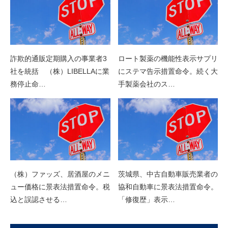
詐欺的通販定期購入の事業者3
ロート製薬の機能性表示サプリ
社を統括 （株）LIBELLAに業
にステマ告示措置命令。続く大
務停止命…
手製薬会社のス…
（株）ファッズ、居酒屋のメニ
茨城県、中古自動車販売業者の
ュー価格に景表法措置命令。税
協和自動車に景表法措置命令。
込と誤認させる…
「修復歴」表示…