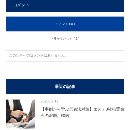
コメント
コメント ( 0 )
トラックバック ( 1 )
この記事へのコメントはありません。
最近の記事
2026.07.12
【事例から学ぶ景表法対策】エステ3社措置命
令の深層。確約…