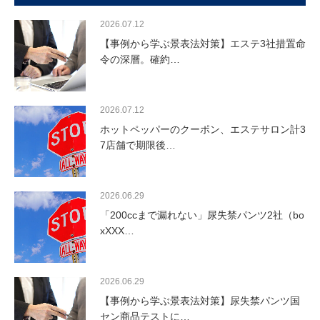
2026.07.12
【事例から学ぶ景表法対策】エステ3社措置命
令の深層。確約…
2026.07.12
ホットペッパーのクーポン、エステサロン計3
7店舗で期限後…
2026.06.29
「200ccまで漏れない」尿失禁パンツ2社（bo
xXXX…
2026.06.29
【事例から学ぶ景表法対策】尿失禁パンツ国
セン商品テストに…