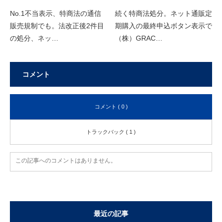
No.1不当表示、特商法の通信
続く特商法処分。ネット通販定
販売規制でも。法改正後2件目
期購入の最終申込ボタン表示で
の処分、ネッ…
（株）GRAC…
コメント
コメント ( 0 )
トラックバック ( 1 )
この記事へのコメントはありません。
最近の記事