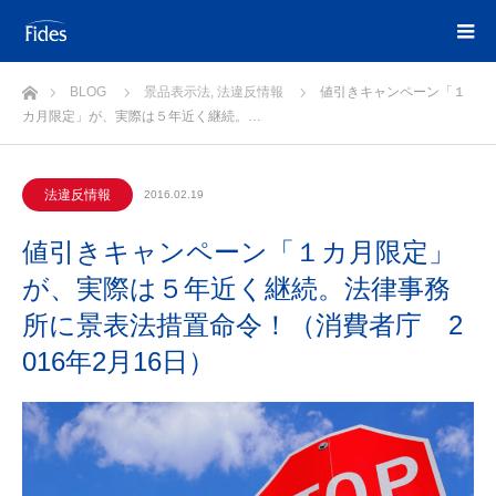
ホーム
BLOG
景品表示法
,
法違反情報
値引きキャンペーン「１
カ月限定」が、実際は５年近く継続。…
法違反情報
2016.02.19
値引きキャンペーン「１カ月限定」
が、実際は５年近く継続。法律事務
所に景表法措置命令！（消費者庁 2
016年2月16日）