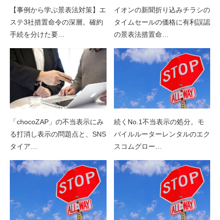
【事例から学ぶ景表法対策】エ
イオンの新聞折り込みチラシの
ステ3社措置命令の深層。確約
タイムセールの価格に有利誤認
手続を分けた要…
の景表法措置命…
「chocoZAP」の不当表示にみ
続くNo.1不当表示の処分。モ
る打消し表示の問題点と、SNS
バイルルーターレンタルのエク
タイア…
スコムグロー…