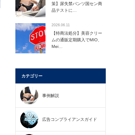
策】尿失禁パンツ国セン商
品テストに…
2026.06.11
【特商法処分】美容クリー
ムの通販定期購入でMIO、
Mei…
い
カテゴリー
事例解説
広告コンプライアンスガイド