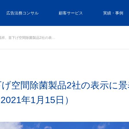
広告法務コンサル
顧客サービス
実績・事例
ink、萬祥、首下げ空間除菌製品2社の表…
萬祥、首下げ空間除菌製品2社の表示
021年1月15日）