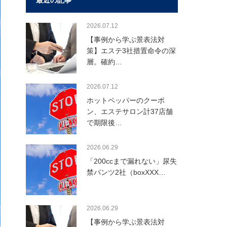
最近の記事
2026.07.12
【事例から学ぶ景表法対
策】エステ3社措置命令の深
層。確約…
2026.07.12
ホットペッパーのクーポ
ン、エステサロン計37店舗
で期限後…
2026.06.29
「200ccまで漏れない」尿失
禁パンツ2社（boxXXX…
2026.06.29
【事例から学ぶ景表法対