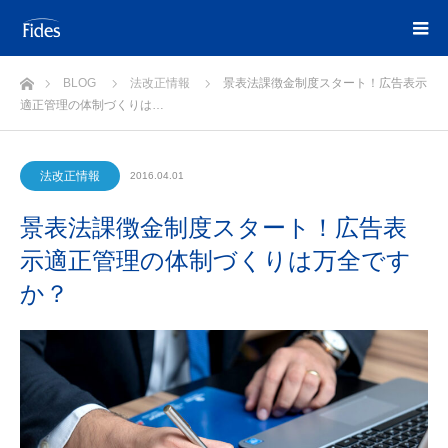
ホーム
BLOG
法改正情報
景表法課徴金制度スタート！広告表示
適正管理の体制づくりは…
法改正情報
2016.04.01
景表法課徴金制度スタート！広告表
示適正管理の体制づくりは万全です
か？