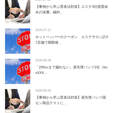
【事例から学ぶ景表法対策】エステ3社措置命
令の深層。確約…
2026.07.12
ホットペッパーのクーポン、エステサロン計3
7店舗で期限後…
2026.06.29
「200ccまで漏れない」尿失禁パンツ2社（bo
xXXX…
2026.06.29
【事例から学ぶ景表法対策】尿失禁パンツ国
セン商品テストに…