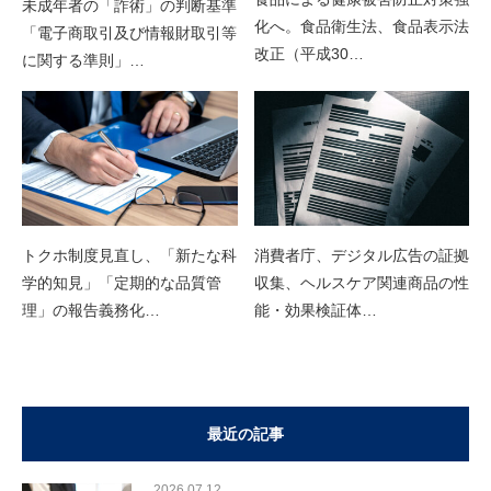
未成年者の「詐術」の判断基準
化へ。食品衛生法、食品表示法
「電子商取引及び情報財取引等
改正（平成30…
に関する準則」…
トクホ制度見直し、「新たな科
消費者庁、デジタル広告の証拠
学的知見」「定期的な品質管
収集、ヘルスケア関連商品の性
理」の報告義務化…
能・効果検証体…
最近の記事
2026.07.12