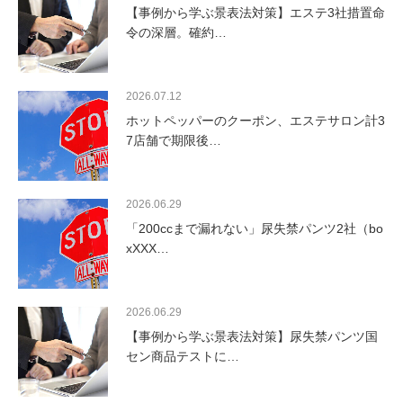
【事例から学ぶ景表法対策】エステ3社措置命
令の深層。確約…
2026.07.12
ホットペッパーのクーポン、エステサロン計3
7店舗で期限後…
2026.06.29
「200ccまで漏れない」尿失禁パンツ2社（bo
xXXX…
2026.06.29
【事例から学ぶ景表法対策】尿失禁パンツ国
セン商品テストに…