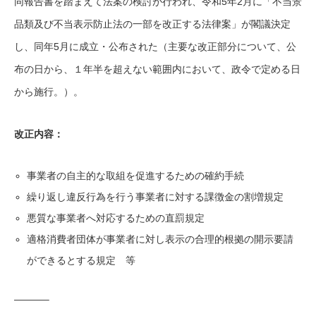
同報告書を踏まえて法案の検討が行われ、令和5年2月に「不当景
品類及び不当表示防止法の一部を改正する法律案」が閣議決定
し、同年5月に成立・公布された（主要な改正部分について、公
布の日から、１年半を超えない範囲内において、政令で定める日
から施行。）。
改正内容：
事業者の自主的な取組を促進するための確約手続
繰り返し違反行為を行う事業者に対する課徴金の割増規定
悪質な事業者へ対応するための直罰規定
適格消費者団体が事業者に対し表示の合理的根拠の開示要請
ができるとする規定 等
———–