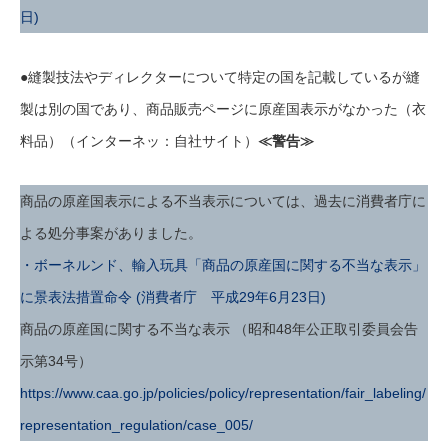
日)
●縫製技法やディレクターについて特定の国を記載しているが縫
製は別の国であり、商品販売ページに原産国表示がなかった（衣
料品）（インターネッ：自社サイト）
≪警告≫
商品の原産国表示による不当表示については、過去に消費者庁に
よる処分事案がありました。
・ボーネルンド、輸入玩具「商品の原産国に関する不当な表示」
に景表法措置命令 (消費者庁 平成29年6月23日)
商品の原産国に関する不当な表示 （昭和48年公正取引委員会告
示第34号）
https://www.caa.go.jp/policies/policy/representation/fair_labeling/
representation_regulation/case_005/