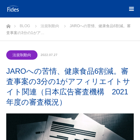
ホーム
BLOG
法規制動向
JAROへの苦情、健康食品6割減。審
査事案の3分の1がア…
法規制動向
2022.07.27
JAROへの苦情、健康食品6割減。審
査事案の3分の1がアフィリエイトサ
イト関連（日本広告審査機構 2021
年度の審査概況）