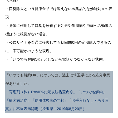
《見解》
・口臭除去という健康食品では謳えない医薬品的な効能効果の表
現
・身体に作用して口臭を改善する効果や歯周病や虫歯への効果の
標ぼうに根拠がない場合。
・公式サイトを普通に検索しても初回980円の定期購入できるの
に、不可能かのような表現。
・「いつでも解約OK」としながら電話がつながらない状態。
「いつでも解約OK」については、過去に埼玉県による処分事案
がありました。
・育毛剤（株）RAVIPAに景表法措置命令。「いつでも解約」
「顧客満足度」「使用体験者の年齢」「お手入れなし・あり写
真」に不当表示認定（埼玉県：2019年8月20日）