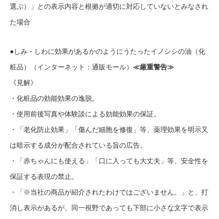
選ぶ）」との表示内容と根拠が適切に対応していないとみなされ
た場合
●しみ・しわに効果があるかのようにうたったイノシシの油（化
粧品）（インターネット：通販モール）
≪厳重警告≫
《見解》
・化粧品の効能効果の逸脱。
・使用前後写真や体験談による効能効果の保証。
・「老化防止効果」「傷んだ細胞を修復」等、薬理効果を明示又
は暗示する成分が配合されている旨の広告。
・「赤ちゃんにも使える」「口に入っても大丈夫」等、安全性を
保証する表現の禁止。
・「※当社の商品が紹介されたわけではございません。」と、打
消し表示があるが、同一視野であっても下部に小さな文字で表示