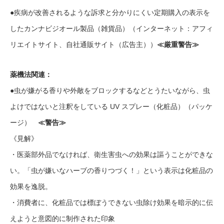
●疾病が改善されるような訴求と分かりにくい定期購入の表示を
したカンナビジオール製品（雑貨品）（インターネット：アフィ
リエイトサイト、自社通販サイト（広告主））
≪厳重警告≫
薬機法関連：
●虫が嫌がる香りや外敵をブロックするなどとうたいながら、虫
よけではないと注釈をしている UV スプレー（化粧品）（パッケ
ージ）
≪警告≫
《見解》
・医薬部外品でなければ、衛生害虫への効果は謳うことができな
い。「虫が嫌いなハーブの香りつづく！」という表示は化粧品の
効果を逸脱。
・消費者に、化粧品では標ぼうできない虫除け効果を暗示的に伝
えようと意図的に制作された印象