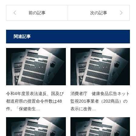
前の記事
次の記事
関連記事
令和4年度景表法違反、国及び
消費者庁 健康食品広告ネット
都道府県の措置命令件数は48
監視201事業者（202商品）の
件。「保健衛生…
表示に改善…