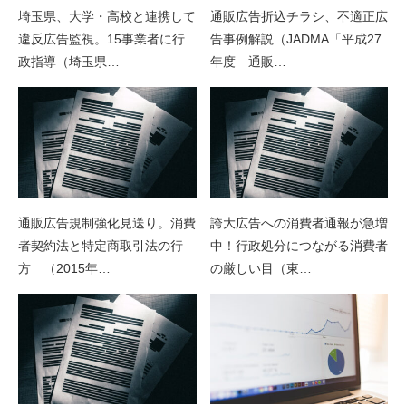
埼玉県、大学・高校と連携して
通販広告折込チラシ、不適正広
違反広告監視。15事業者に行
告事例解説（JADMA「平成27
政指導（埼玉県…
年度 通販…
通販広告規制強化見送り。消費
誇大広告への消費者通報が急増
者契約法と特定商取引法の行
中！行政処分につながる消費者
方 （2015年…
の厳しい目（東…