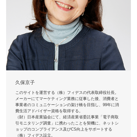
久保京子
このサイトを運営する（株）フィデスの代表取締役社長。
メーカーにてマーケティング業務に従事した後、消費者と
事業者のコミュニケーションの架け橋を目指し、99年に消
費生活アドバイザー資格を取得する。
（財）日本産業協会にて、経済産業省委託事業「電子商取
引モニタリング調査」に携わったことを契機に、ネットシ
ョップのコンプライアンス及びCS向上をサポートする
（株）フィデス設立。