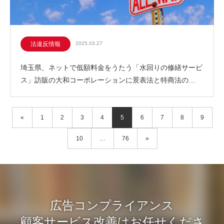
法違反情報
2025.03.27
埼玉県、ネットで低額料金をうたう「水回りの修繕サービ
ス」訪販の大和コーポレーションに景表法と特商法の…
«
1
2
3
4
5
6
7
8
9
10
…
76
»
広告コンプライアンス
顧客サービス改善はお任せくださ