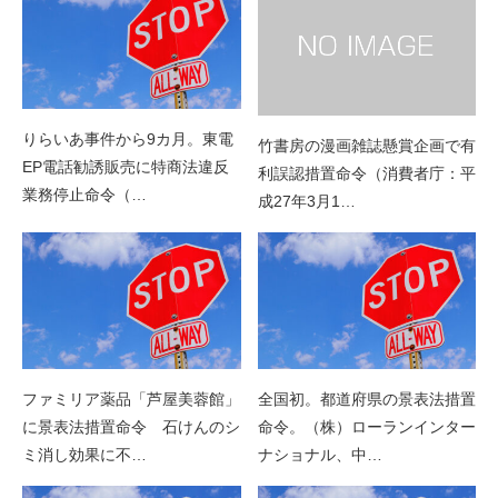
りらいあ事件から9カ月。東電
竹書房の漫画雑誌懸賞企画で有
EP電話勧誘販売に特商法違反
利誤認措置命令（消費者庁：平
業務停止命令（…
成27年3月1…
ファミリア薬品「芦屋美蓉館」
全国初。都道府県の景表法措置
に景表法措置命令 石けんのシ
命令。（株）ローランインター
ミ消し効果に不…
ナショナル、中…