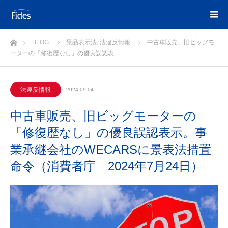
ホーム
BLOG
景品表示法
,
法違反情報
中古車販売、旧ビッグモ
ーターの「修復歴なし」の優良誤認表…
法違反情報
2024.09.04
中古車販売、旧ビッグモーターの
「修復歴なし」の優良誤認表示。事
業承継会社のWECARSに景表法措置
命令（消費者庁 2024年7月24日）