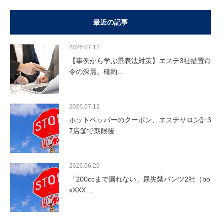
最近の記事
2026.07.12
【事例から学ぶ景表法対策】エステ3社措置命
令の深層。確約…
2026.07.12
ホットペッパーのクーポン、エステサロン計3
7店舗で期限後…
2026.06.29
「200ccまで漏れない」尿失禁パンツ2社（bo
xXXX…