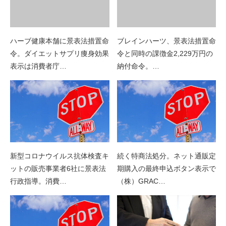
ハーブ健康本舗に景表法措置命
ブレインハーツ、景表法措置命
令。ダイエットサプリ痩身効果
令と同時の課徴金2,229万円の
表示は消費者庁…
納付命令。…
新型コロナウイルス抗体検査キ
続く特商法処分。ネット通販定
ットの販売事業者6社に景表法
期購入の最終申込ボタン表示で
行政指導。消費…
（株）GRAC…