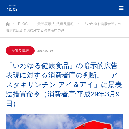
ホーム
BLOG
景品表示法
,
法違反情報
「いわゆる健康食品」の
暗示的広告表現に対する消費者庁の判…
法違反情報
2017.03.16
「いわゆる健康食品」の暗示的広告
表現に対する消費者庁の判断。「ア
スタキサンチン アイ＆アイ」に景表
法措置命令（消費者庁:平成29年3月9
日）