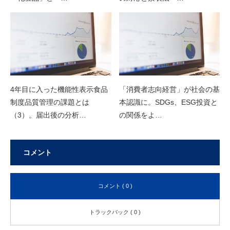
4年目に入った機能性表示食品
「消費者志向経営」が社会の基
制度品質管理の課題とは
本認識に。SDGs、ESG投資と
（3）。届出後の分析…
の関係をよ…
コメント
コメント ( 0 )
トラックバック ( 0 )