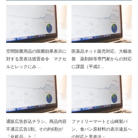
空間除菌用品の除菌効果表示に
医薬品ネット販売対応、大幅改
対する景表法措置命令 マクセ
善 薬剤師等専門家からの対応
ルとレックにみ…
に課題（平成2…
通販広告折込チラシ、商品内容
ファミリーマートと山崎製パ
不適正広告1割。その約6割が
ン、食パン原材料の表示違反へ
「化粧品」と「…
の対応と景表法・…