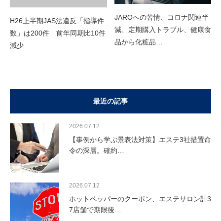
JAROへの苦情、コロナ関連半
H26上半期JAS法違反「指導件
減、定期購入トラブル、健康食
数」は200件 前年同期比10件
品から化粧品…
減少
最近の記事
2026.07.12
【事例から学ぶ景表法対策】エステ3社措置命
令の深層。確約…
2026.07.12
ホットペッパーのクーポン、エステサロン計3
7店舗で期限後…