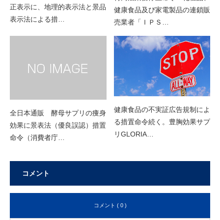
正表示に、地理的表示法と景品
健康食品及び家電製品の連鎖販
表示法による措…
売業者「ＩＰＳ…
健康食品の不実証広告規制によ
全日本通販 酵母サプリの痩身
る措置命令続く。豊胸効果サプ
効果に景表法（優良誤認）措置
リGLORIA…
命令（消費者庁…
コメント
コメント ( 0 )