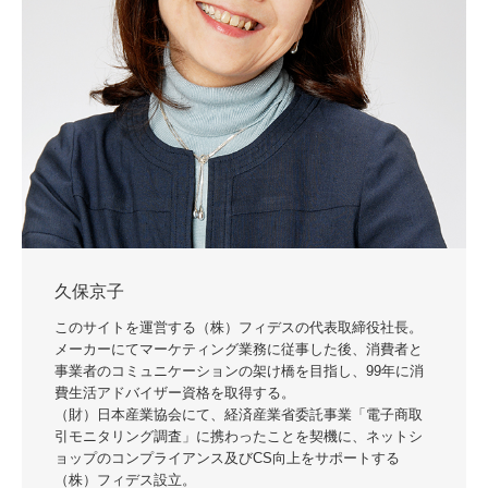
久保京子
このサイトを運営する（株）フィデスの代表取締役社長。
メーカーにてマーケティング業務に従事した後、消費者と
事業者のコミュニケーションの架け橋を目指し、99年に消
費生活アドバイザー資格を取得する。
（財）日本産業協会にて、経済産業省委託事業「電子商取
引モニタリング調査」に携わったことを契機に、ネットシ
ョップのコンプライアンス及びCS向上をサポートする
（株）フィデス設立。