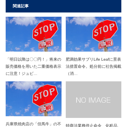
関連記事
「明日以降は〇〇円！」将来の
肥満効果サプリLife Leafに景表
販売価格を用いた二重価格表示
法措置命令。処分前に社告掲載
に注意！ジュピ…
（消…
兵庫県焼肉店の「但馬牛」の不
特商法業務停止命令 化粧品、