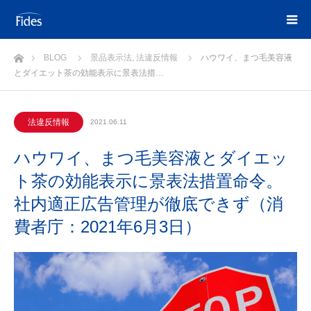
ホーム
BLOG
景品表示法
,
法違反情報
ハウワイ、まつ毛美容液
とダイエット茶の効能表示に景表法措…
法違反情報
2021.06.11
ハウワイ、まつ毛美容液とダイエッ
ト茶の効能表示に景表法措置命令。
社内適正広告管理が徹底できず（消
費者庁：2021年6月3日）