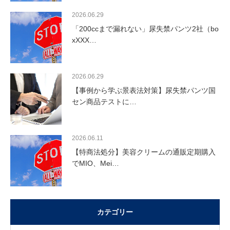
2026.06.29
「200ccまで漏れない」尿失禁パンツ2社（bo
xXXX…
2026.06.29
【事例から学ぶ景表法対策】尿失禁パンツ国
セン商品テストに…
2026.06.11
【特商法処分】美容クリームの通販定期購入
でMIO、Mei…
カテゴリー