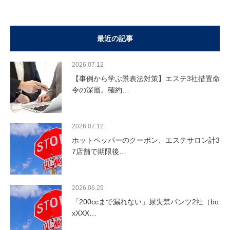
最近の記事
2026.07.12
【事例から学ぶ景表法対策】エステ3社措置命
令の深層。確約…
2026.07.12
ホットペッパーのクーポン、エステサロン計3
7店舗で期限後…
2026.06.29
「200ccまで漏れない」尿失禁パンツ2社（bo
xXXX…