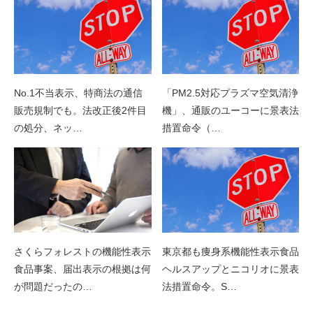
No.1不当表示、特商法の通信
「PM2.5対応プラズマ空気清浄
販売規制でも。法改正後2件目
機」、通販のユーコーに景表法
の処分、ネッ…
措置命令（…
さくらフォレストの機能性表示
東京都も痩身系機能性表示食品
食品事案、届出表示の根拠は何
ヘルスアップとニコリオに景表
が問題だったの…
法措置命令。S…