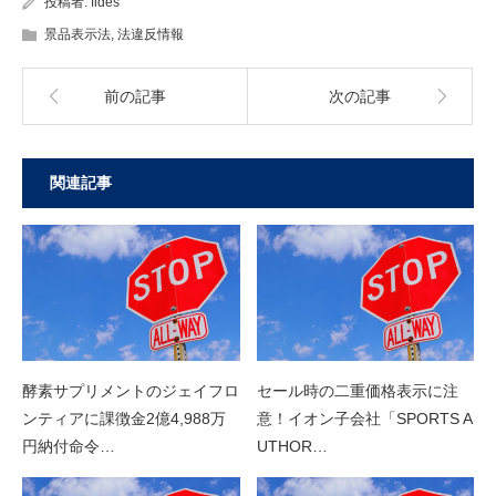
投稿者:
fides
景品表示法
,
法違反情報
前の記事
次の記事
関連記事
酵素サプリメントのジェイフロ
セール時の二重価格表示に注
ンティアに課徴金2億4,988万
意！イオン子会社「SPORTS A
円納付命令…
UTHOR…