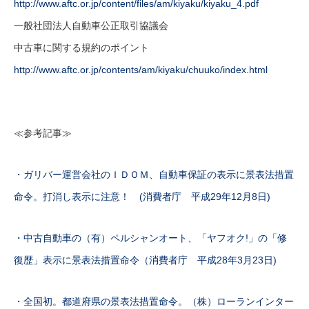
http://www.aftc.or.jp/content/files/am/kiyaku/kiyaku_4.pdf
一般社団法人自動車公正取引協議会
中古車に関する規約のポイント
http://www.aftc.or.jp/contents/am/kiyaku/chuuko/index.html
≪参考記事≫
・ガリバー運営会社のＩＤＯＭ、自動車保証の表示に景表法措置
命令。打消し表示に注意！ (消費者庁 平成29年12月8日)
・中古自動車の（有）ペルシャンオート、「ヤフオク!」の「修
復歴」表示に景表法措置命令（消費者庁 平成28年3月23日)
・全国初。都道府県の景表法措置命令。（株）ローランインター