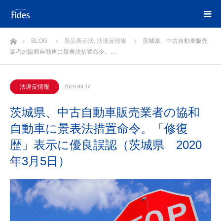
ホーム
BLOG
景品表示法
,
法違反情報
茨城県、中古自動車販売
業者の協和自動車に景表法措置命令。…
法違反情報
2020.03.12
茨城県、中古自動車販売業者の協和
自動車に景表法措置命令。「修復
歴」表示に優良誤認（茨城県 2020
年3月5日）