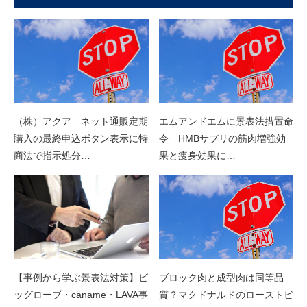
（株）アクア ネット通販定期
エムアンドエムに景表法措置命
購入の最終申込ボタン表示に特
令 HMBサプリの筋肉増強効
商法で指示処分…
果と痩身効果に…
【事例から学ぶ景表法対策】ビ
ブロック肉と成型肉は同等品
ッグローブ・caname・LAVA事
質？マクドナルドのローストビ