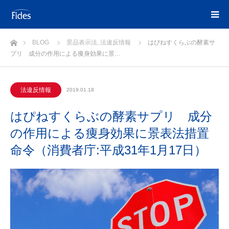
ホーム
BLOG
景品表示法
,
法違反情報
はぴねすくらぶの酵素サ
プリ 成分の作用による痩身効果に景…
法違反情報
2019.01.18
はぴねすくらぶの酵素サプリ 成分
の作用による痩身効果に景表法措置
命令（消費者庁:平成31年1月17日）