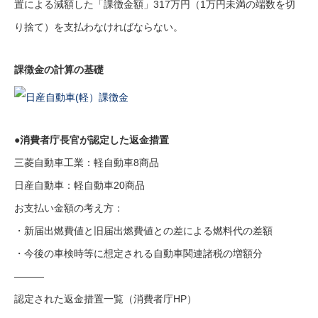
置による減額した「課徴金額」317万円（1万円未満の端数を切
り捨て）を支払わなければならない。
課徴金の計算の基礎
●消費者庁長官が認定した返金措置
三菱自動車工業：軽自動車8商品
日産自動車：軽自動車20商品
お支払い金額の考え方：
・新届出燃費値と旧届出燃費値との差による燃料代の差額
・今後の車検時等に想定される自動車関連諸税の増額分
———
認定された返金措置一覧（消費者庁HP）