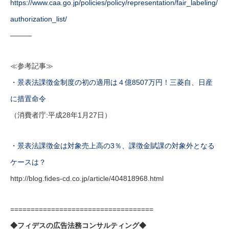
https://www.caa.go.jp/policies/policy/representation/fair_labeling/
authorization_list/
———
≪参考記事≫
・景表法課徴金制度の初の適用は４億8507万円！三菱自、日産
に措置命令
（消費者庁:平成28年1月27日）
・景表法課徴金は対象売上高の3％、課徴金賦課の対象外となる
ケースは？
http://blog.fides-cd.co.jp/article/404818968.html
===================================
◆フィデスの広告法務コンサルティング◆