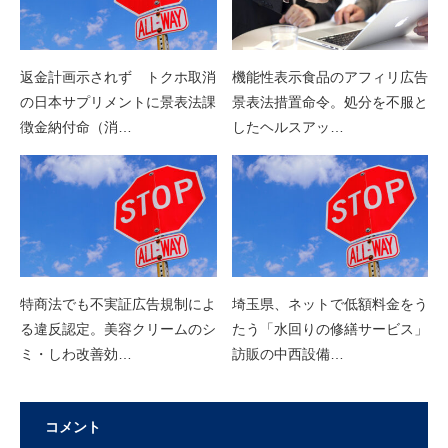
返金計画示されず トクホ取消
機能性表示食品のアフィリ広告
の日本サプリメントに景表法課
景表法措置命令。処分を不服と
徴金納付命（消…
したヘルスアッ…
特商法でも不実証広告規制によ
埼玉県、ネットで低額料金をう
る違反認定。美容クリームのシ
たう「水回りの修繕サービス」
ミ・しわ改善効…
訪販の中西設備…
コメント