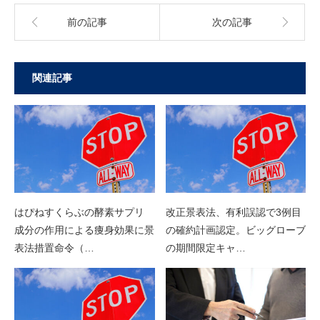
前の記事
次の記事
関連記事
はぴねすくらぶの酵素サプリ
改正景表法、有利誤認で3例目
成分の作用による痩身効果に景
の確約計画認定。ビッグローブ
表法措置命令（…
の期間限定キャ…