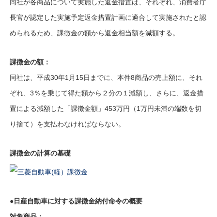
同社が各商品について実施した返金措置は、それぞれ、消費者庁
長官が認定した実施予定返金措置計画に適合して実施されたと認
められるため、課徴金の額から返金相当額を減額する。
課徴金の額：
同社は、平成30年1月15日までに、本件8商品の売上額に、それ
ぞれ、3％を乗じて得た額から２分の１減額し、さらに、返金措
置による減額した「課徴金額」453万円（1万円未満の端数を切
り捨て）を支払わなければならない。
課徴金の計算の基礎
●日産自動車に対する課徴金納付命令の概要
対象商品：