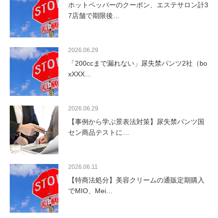
ホットペッパーのクーポン、エステサロン計3
7店舗で期限後…
2026.06.29
「200ccまで漏れない」尿失禁パンツ2社（bo
xXXX…
2026.06.29
【事例から学ぶ景表法対策】尿失禁パンツ国
セン商品テストに…
2026.06.11
【特商法処分】美容クリームの通販定期購入
でMIO、Mei…