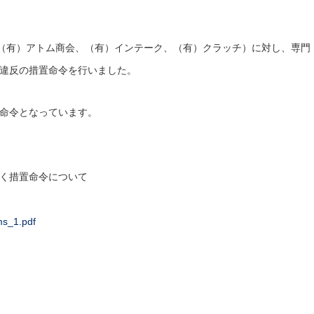
（（有）アトム商会、（有）インテーク、（有）クラッチ）に対し、専門
違反の措置命令を行いました。
命令となっています。
く措置命令について
ms_1.pdf