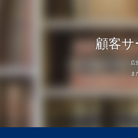
顧客サ
広
ま