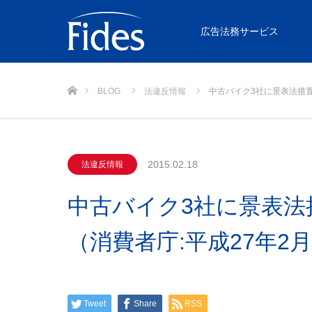
広告法務サービス
ホーム
BLOG
法違反情報
中古バイク3社に景表法措置
2015.02.18
法違反情報
中古バイク3社に景表法措
（消費者庁:平成27年2月
Tweet
Share
RSS