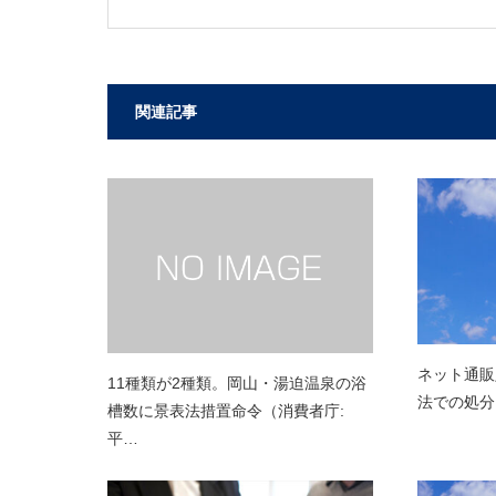
関連記事
ネット通販
11種類が2種類。岡山・湯迫温泉の浴
法での処分 
槽数に景表法措置命令（消費者庁:
平…