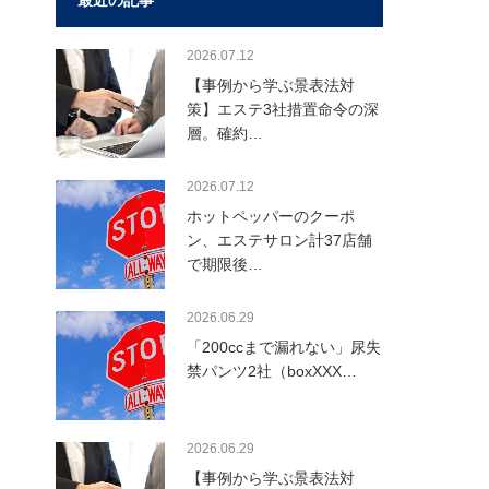
最近の記事
2026.07.12
【事例から学ぶ景表法対
策】エステ3社措置命令の深
層。確約…
2026.07.12
ホットペッパーのクーポ
ン、エステサロン計37店舗
で期限後…
2026.06.29
「200ccまで漏れない」尿失
禁パンツ2社（boxXXX…
2026.06.29
【事例から学ぶ景表法対