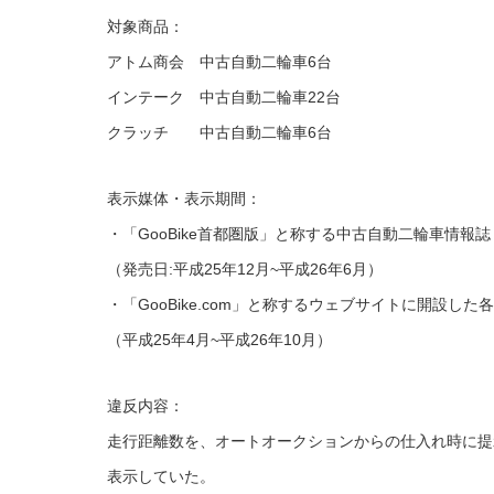
対象商品：
アトム商会 中古自動二輪車6台
インテーク 中古自動二輪車22台
クラッチ 中古自動二輪車6台
表示媒体・表示期間：
・「GooBike首都圏版」と称する中古自動二輪車情報誌
（発売日:平成25年12月~平成26年6月）
・「GooBike.com」と称するウェブサイトに開設し
（平成25年4月~平成26年10月）
違反内容：
走行距離数を、オートオークションからの仕入れ時に提
表示していた。