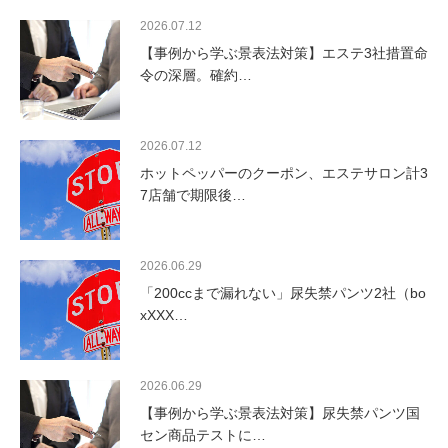
2026.07.12
【事例から学ぶ景表法対策】エステ3社措置命
令の深層。確約…
2026.07.12
ホットペッパーのクーポン、エステサロン計3
7店舗で期限後…
2026.06.29
「200ccまで漏れない」尿失禁パンツ2社（bo
xXXX…
2026.06.29
【事例から学ぶ景表法対策】尿失禁パンツ国
セン商品テストに…