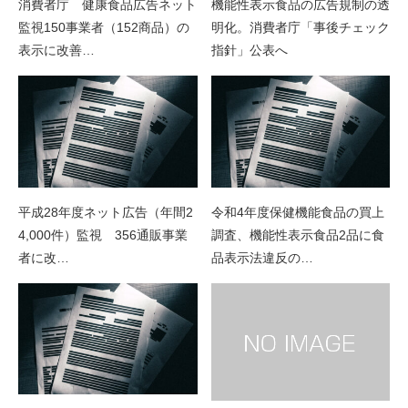
消費者庁 健康食品広告ネット
機能性表示食品の広告規制の透
監視150事業者（152商品）の
明化。消費者庁「事後チェック
表示に改善…
指針」公表へ
平成28年度ネット広告（年間2
令和4年度保健機能食品の買上
4,000件）監視 356通販事業
調査、機能性表示食品2品に食
者に改…
品表示法違反の…