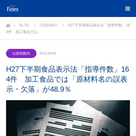
ホーム
BLOG
法規制動向
H27下半期食品表示法「指導件数」16
4件 加工食品では…
法規制動向
2016.08.02
H27下半期食品表示法「指導件数」16
4件 加工食品では「原材料名の誤表
示・欠落」が48.9％