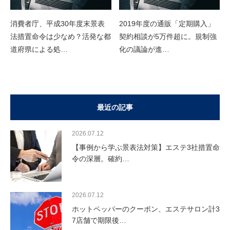
消費者庁、平成30年度末景表
2019年度の通販「定期購入」
法措置命令は少なめ？活発な都
契約相談が5万件超に。規制強
道府県による処…
化の議論が進…
最近の記事
2026.07.12
【事例から学ぶ景表法対策】エステ3社措置命
令の深層。確約…
2026.07.12
ホットペッパーのクーポン、エステサロン計3
7店舗で期限後…