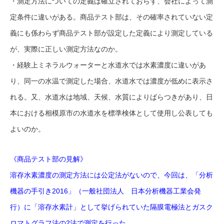
・測定方法についての定義は確立されておらず、会社によって測
定条件に違いがある。商品テスト部は、その確率されていない定
義にも係わらず商品テスト部が設定した定義により測定している
が、実際に正しい測定方法なのか。
・経験上ミネラルウォーターと水道水では水素濃度に違いがあ
り、同一の水温で測定した場合、水道水では濃度が低めに表示さ
れる。又、水道水は地域、天候、水質によりばらつきがあり、日
本における相模原市の水道水を標準検体として使用し公表しても
よいのか。
《商品テスト部の見解》
溶存水素濃度の測定方法には公定法がないので、今回は、「分析
機器の手引き2016」（一般社団法人 日本分析機器工業会発
行）に「溶存水素計」として挙げられていた隔膜電極法とガスク
ロマトグラフ法の2法で測定を行った。