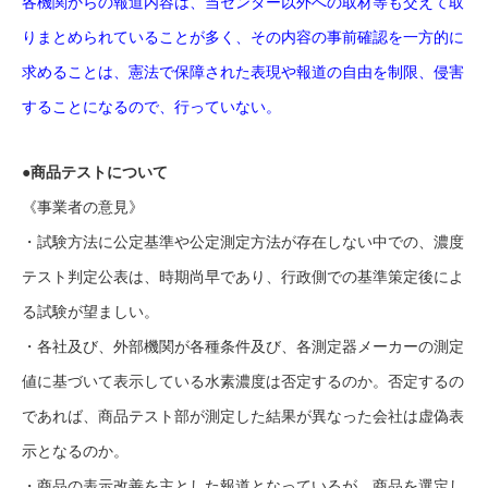
各機関からの報道内容は、当センター以外への取材等も交えて取
りまとめられていることが多く、その内容の事前確認を一方的に
求めることは、憲法で保障された表現や報道の自由を制限、侵害
することになるので、行っていない。
●商品テストについて
《事業者の意見》
・試験方法に公定基準や公定測定方法が存在しない中での、濃度
テスト判定公表は、時期尚早であり、行政側での基準策定後によ
る試験が望ましい。
・各社及び、外部機関が各種条件及び、各測定器メーカーの測定
値に基づいて表示している水素濃度は否定するのか。否定するの
であれば、商品テスト部が測定した結果が異なった会社は虚偽表
示となるのか。
・商品の表示改善を主とした報道となっているが、商品を選定し