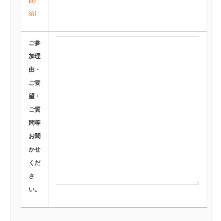
[必
須]
ご参
加理
由・
ご要
望・
ご質
問等
お聞
かせ
くだ
さ
い。