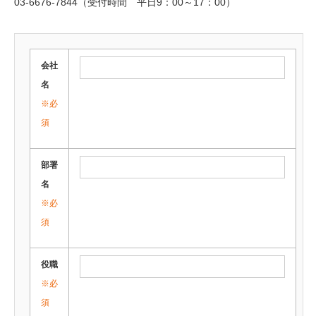
03-6676-7844（受付時間 平日9：00～17：00）
会社
名
※必
須
部署
名
※必
須
役職
※必
須