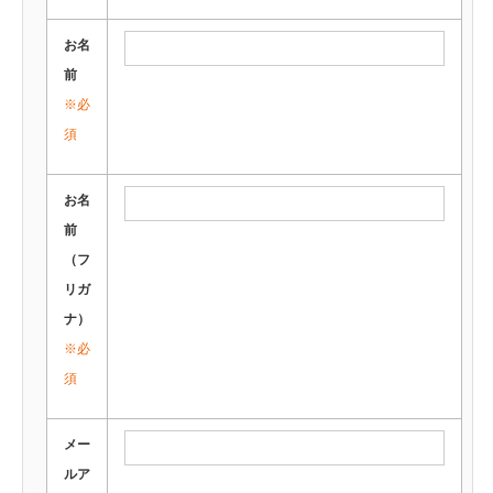
お名
前
※必
須
お名
前
（フ
リガ
ナ）
※必
須
メー
ルア