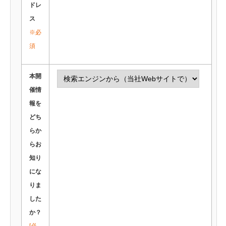
ドレ
ス
※必
須
本開
催情
報を
どち
らか
らお
知り
にな
りま
した
か？