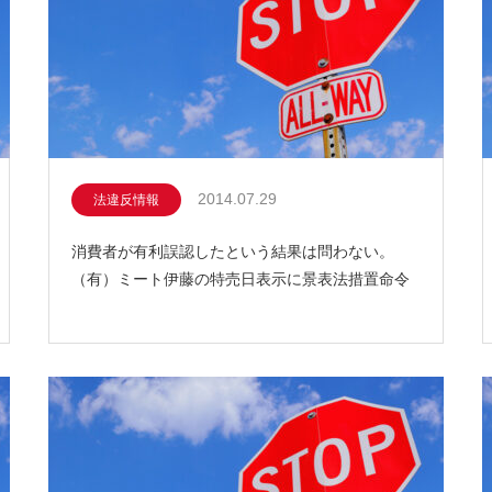
2014.07.29
法違反情報
消費者が有利誤認したという結果は問わない。
（有）ミート伊藤の特売日表示に景表法措置命令