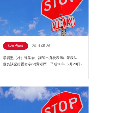
2014.05.26
法違反情報
学習塾（株）進学会、講師出身校表示に景表法
優良誤認措置命令(消費者庁 平成26年 ５月20日)