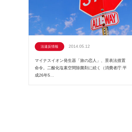
2014.05.12
法違反情報
マイナスイオン発生器「旅の恋人」、景表法措置
命令。二酸化塩素空間除菌剤に続く（消費者庁:平
成26年5…