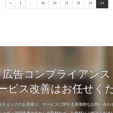
«
1
…
19
20
21
22
23
24
広告コンプライアンス
ービス改善はお任せく
告チェックのお見積り、サービスに関する具体的なお問い合わ