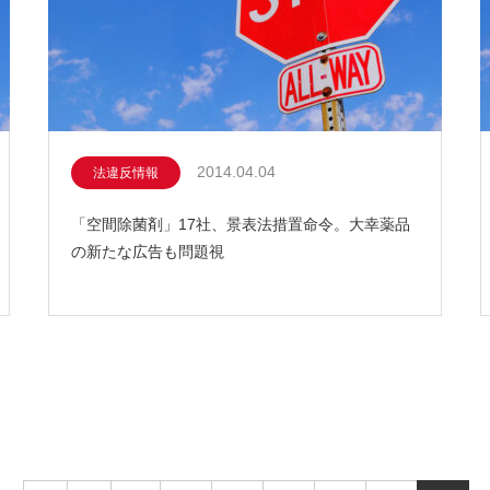
2014.04.04
法違反情報
「空間除菌剤」17社、景表法措置命令。大幸薬品
の新たな広告も問題視