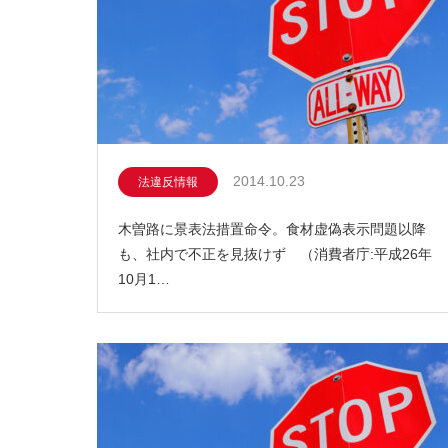
2014.10.23
法違反情報
木曽路に景表法措置命令。食材虚偽表示問題以降
も、社内で不正を見抜けず （消費者庁:平成26年
10月1…