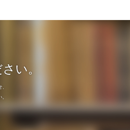
ださい。
せ、
い。