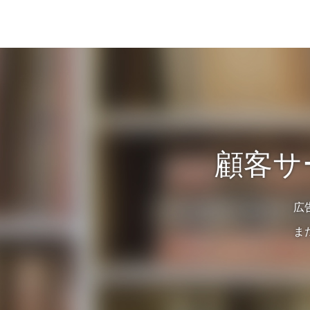
顧客サ
広
ま