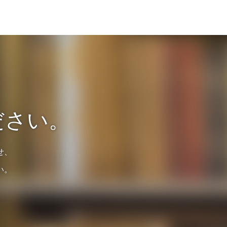
ださい。
せ、
い。