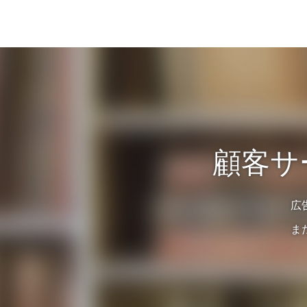
顧客サ
広
ま